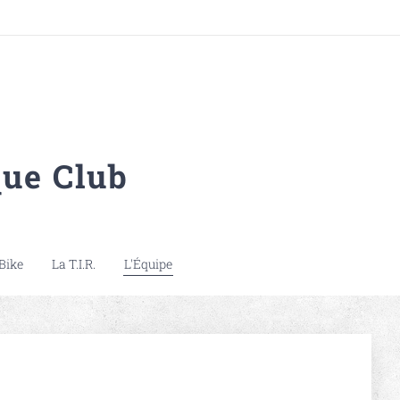
ue Club
Bike
La T.I.R.
L'Équipe