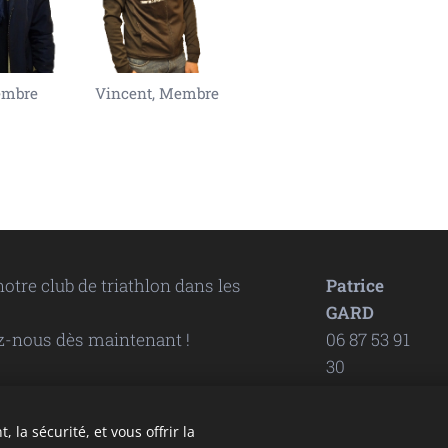
embre
Vincent, Membre
otre club de triathlon dans les
Patrice
GARD
ez-nous dès maintenant !
06 87 53 91
30
 la sécurité, et vous offrir la