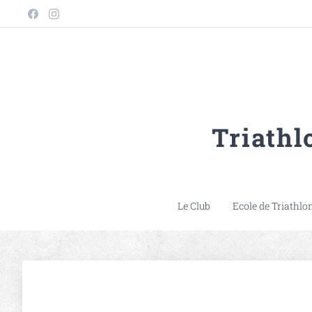
Triath
Le Club
Ecole de Triathlo